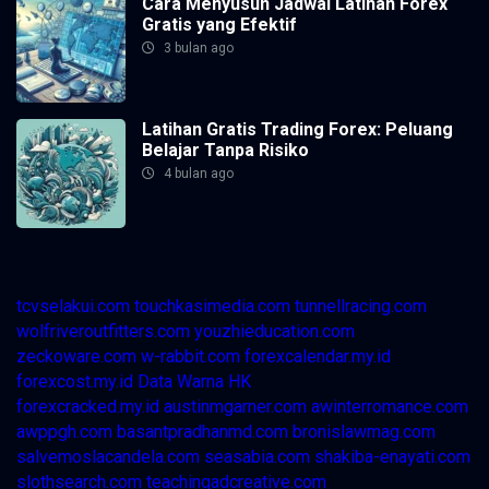
Cara Menyusun Jadwal Latihan Forex
Gratis yang Efektif
3 bulan ago
Latihan Gratis Trading Forex: Peluang
Belajar Tanpa Risiko
4 bulan ago
tcvselakui.com
touchkasimedia.com
tunnellracing.com
wolfriveroutfitters.com
youzhieducation.com
zeckoware.com
w-rabbit.com
forexcalendar.my.id
forexcost.my.id
Data Warna HK
forexcracked.my.id
austinmgarner.com
awinterromance.com
awppgh.com
basantpradhanmd.com
bronislawmag.com
salvemoslacandela.com
seasabia.com
shakiba-enayati.com
slothsearch.com
teachingadcreative.com