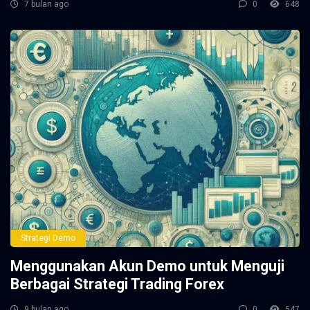
7 bulan ago
0
648
Strategi Demo
Menggunakan Akun Demo untuk Menguji
Berbagai Strategi Trading Forex
9 bulan ago
0
547