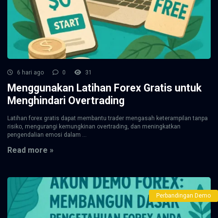
6 hari ago
0
31
Menggunakan Latihan Forex Gratis untuk
Menghindari Overtrading
Latihan forex gratis dapat membantu trader mengasah keterampilan tanpa
risiko, mengurangi kemungkinan overtrading, dan meningkatkan
pengendalian emosi dalam ...
Read more »
Perbandingan Demo