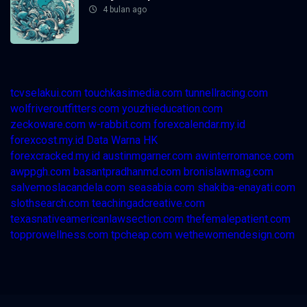
4 bulan ago
tcvselakui.com
touchkasimedia.com
tunnellracing.com
wolfriveroutfitters.com
youzhieducation.com
zeckoware.com
w-rabbit.com
forexcalendar.my.id
forexcost.my.id
Data Warna HK
forexcracked.my.id
austinmgarner.com
awinterromance.com
awppgh.com
basantpradhanmd.com
bronislawmag.com
salvemoslacandela.com
seasabia.com
shakiba-enayati.com
slothsearch.com
teachingadcreative.com
texasnativeamericanlawsection.com
thefemalepatient.com
topprowellness.com
tpcheap.com
wethewomendesign.com