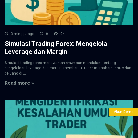
3 minggu ago
0
94
Simulasi Trading Forex: Mengelola
Leverage dan Margin
Simulasi trading forex menawarkan wawasan mendalam tentang
pengelolaan leverage dan margin, membantu trader memahami risiko dan
peluang di ...
Read more »
Akun Demo