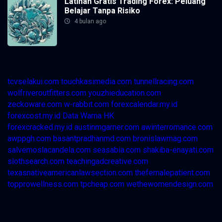
Latihan Gratis Trading Forex: Peluang
Belajar Tanpa Risiko
4 bulan ago
tcvselakui.com
touchkasimedia.com
tunnellracing.com
wolfriveroutfitters.com
youzhieducation.com
zeckoware.com
w-rabbit.com
forexcalendar.my.id
forexcost.my.id
Data Warna HK
forexcracked.my.id
austinmgarner.com
awinterromance.com
awppgh.com
basantpradhanmd.com
bronislawmag.com
salvemoslacandela.com
seasabia.com
shakiba-enayati.com
slothsearch.com
teachingadcreative.com
texasnativeamericanlawsection.com
thefemalepatient.com
topprowellness.com
tpcheap.com
wethewomendesign.com