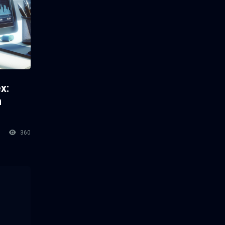
x:
n
360