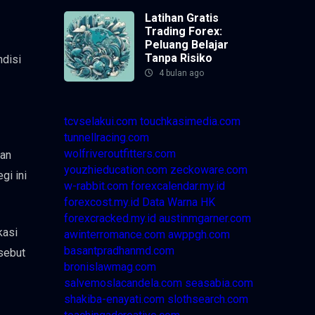
Latihan Gratis
Trading Forex:
Peluang Belajar
Tanpa Risiko
ndisi
4 bulan ago
tcvselakui.com
touchkasimedia.com
tunnellracing.com
wolfriveroutfitters.com
kan
youzhieducation.com
zeckoware.com
gi ini
w-rabbit.com
forexcalendar.my.id
forexcost.my.id
Data Warna HK
forexcracked.my.id
austinmgarner.com
kasi
awinterromance.com
awppgh.com
basantpradhanmd.com
sebut
bronislawmag.com
salvemoslacandela.com
seasabia.com
shakiba-enayati.com
slothsearch.com