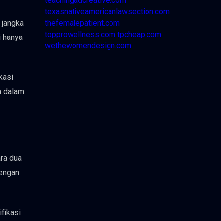
teachingadcreative.com
texasnativeamericanlawsection.com
thefemalepatient.com
 jangka
topprowellness.com
tpcheap.com
i hanya
wethewomendesign.com
kasi
a dalam
ara dua
dengan
fikasi