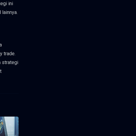
gi ini
 lainnya.
a
y trade.
 strategi
t