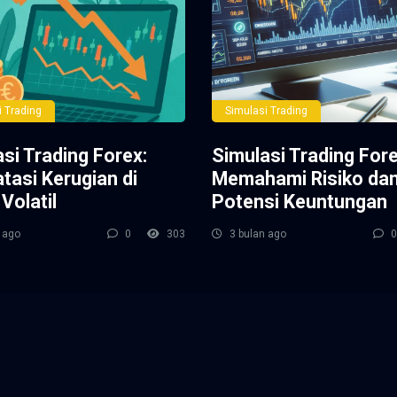
i Trading
Simulasi Trading
si Trading Forex:
Simulasi Trading Fore
tasi Kerugian di
Memahami Risiko da
Volatil
Potensi Keuntungan
 ago
0
303
3 bulan ago
0