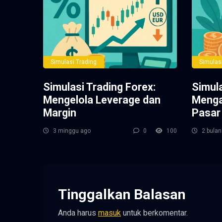
Simulasi Trading
Simulas
Simulasi Trading Forex:
Simula
Mengelola Leverage dan
Menga
Margin
Pasar 
3 minggu ago
0
100
2 bulan
Tinggalkan Balasan
Anda harus
masuk
untuk berkomentar.