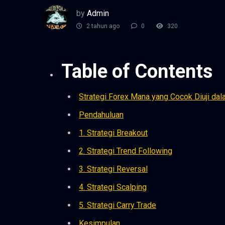
by
Admin
2 tahun ago
0
320
Table of Contents
Strategi Forex Mana yang Cocok Diuji dal
Pendahuluan
1. Strategi Breakout
2. Strategi Trend Following
3. Strategi Reversal
4. Strategi Scalping
5. Strategi Carry Trade
Kesimpulan