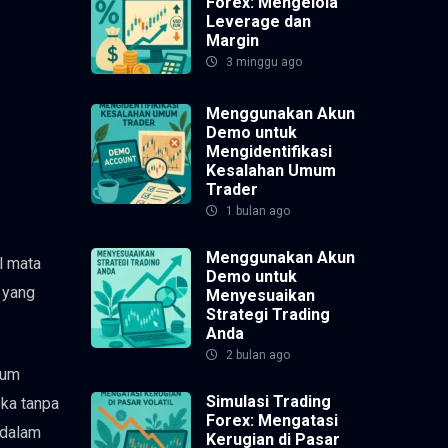
Forex: Mengelola
Leverage dan
Margin
3 minggu ago
Menggunakan Akun
Demo untuk
Mengidentifikasi
Kesalahan Umum
Trader
1 bulan ago
Menggunakan Akun
l mata
Demo untuk
 yang
Menyesuaikan
Strategi Trading
Anda
2 bulan ago
lum
Simulasi Trading
eka tanpa
Forex: Mengatasi
 dalam
Kerugian di Pasar