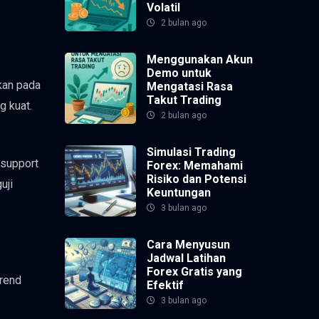
Volatil
2 bulan ago
Menggunakan Akun
Demo untuk
rkan pada
Mengatasi Rasa
Takut Trading
g kuat.
2 bulan ago
Simulasi Trading
 support
Forex: Memahami
Risiko dan Potensi
uji
Keuntungan
3 bulan ago
Cara Menyusun
Jadwal Latihan
Forex Gratis yang
trend
Efektif
3 bulan ago