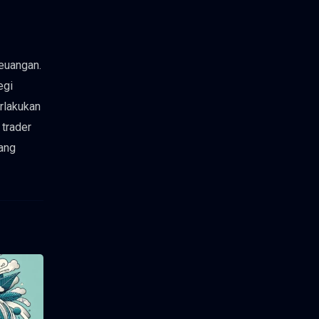
keuangan.
egi
rlakukan
 trader
ang