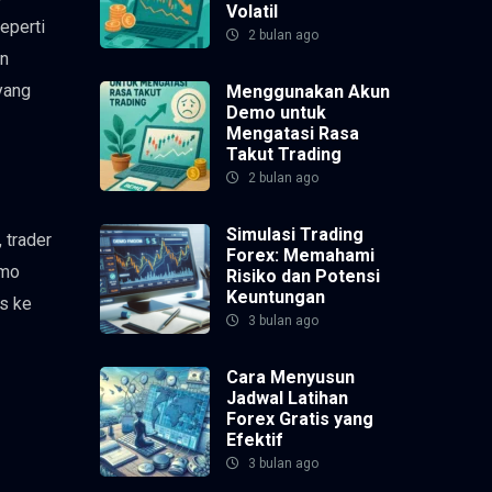
Volatil
eperti
2 bulan ago
an
yang
Menggunakan Akun
Demo untuk
Mengatasi Rasa
Takut Trading
2 bulan ago
Simulasi Trading
 trader
Forex: Memahami
emo
Risiko dan Potensi
Keuntungan
s ke
3 bulan ago
Cara Menyusun
Jadwal Latihan
Forex Gratis yang
Efektif
3 bulan ago