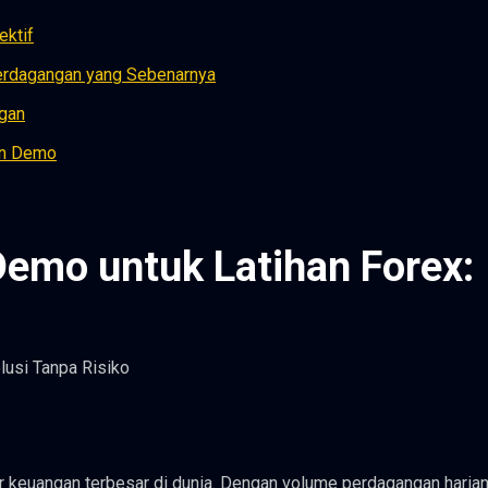
ktif
erdagangan yang Sebenarnya
ngan
un Demo
mo untuk Latihan Forex:
ar keuangan terbesar di dunia. Dengan volume perdagangan haria