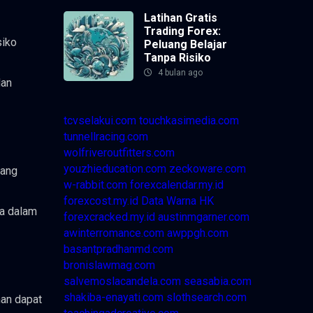
Latihan Gratis
Trading Forex:
siko
Peluang Belajar
Tanpa Risiko
4 bulan ago
dan
tcvselakui.com
touchkasimedia.com
tunnellracing.com
wolfriveroutfitters.com
youzhieducation.com
zeckoware.com
uang
w-rabbit.com
forexcalendar.my.id
forexcost.my.id
Data Warna HK
ja dalam
forexcracked.my.id
austinmgarner.com
awinterromance.com
awppgh.com
basantpradhanmd.com
bronislawmag.com
salvemoslacandela.com
seasabia.com
shakiba-enayati.com
slothsearch.com
han dapat