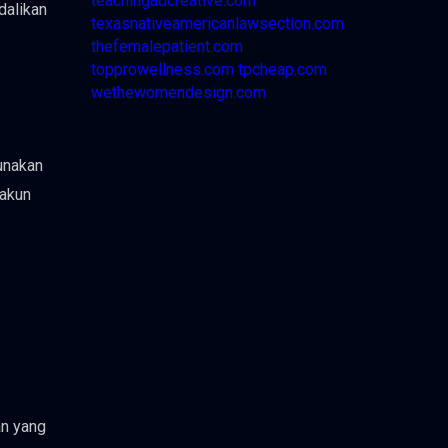
teachingadcreative.com
dalikan
texasnativeamericanlawsection.com
thefemalepatient.com
topprowellness.com
tpcheap.com
wethewomendesign.com
unakan
 akun
an yang