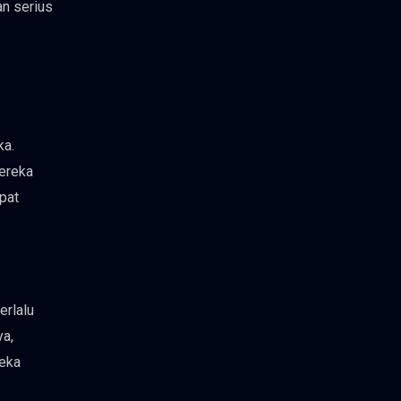
n serius
ka.
ereka
pat
erlalu
a,
reka