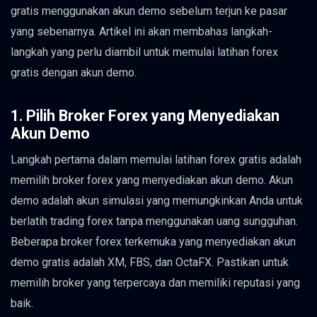
gratis menggunakan akun demo sebelum terjun ke pasar
yang sebenarnya. Artikel ini akan membahas langkah-
langkah yang perlu diambil untuk memulai latihan forex
gratis dengan akun demo.
1. Pilih Broker Forex yang Menyediakan
Akun Demo
Langkah pertama dalam memulai latihan forex gratis adalah
memilih broker forex yang menyediakan akun demo. Akun
demo adalah akun simulasi yang memungkinkan Anda untuk
berlatih trading forex tanpa menggunakan uang sungguhan.
Beberapa broker forex terkemuka yang menyediakan akun
demo gratis adalah XM, FBS, dan OctaFX. Pastikan untuk
memilih broker yang terpercaya dan memiliki reputasi yang
baik.