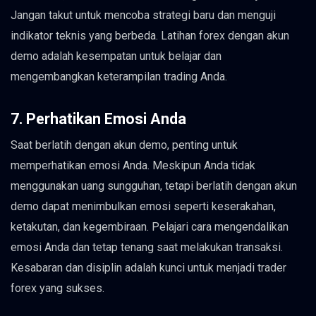
Jangan takut untuk mencoba strategi baru dan menguji
indikator teknis yang berbeda. Latihan forex dengan akun
demo adalah kesempatan untuk belajar dan
mengembangkan keterampilan trading Anda.
7. Perhatikan Emosi Anda
Saat berlatih dengan akun demo, penting untuk
memperhatikan emosi Anda. Meskipun Anda tidak
menggunakan uang sungguhan, tetapi berlatih dengan akun
demo dapat menimbulkan emosi seperti keserakahan,
ketakutan, dan kegembiraan. Pelajari cara mengendalikan
emosi Anda dan tetap tenang saat melakukan transaksi.
Kesabaran dan disiplin adalah kunci untuk menjadi trader
forex yang sukses.