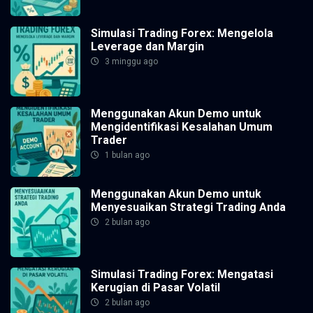
Simulasi Trading Forex: Mengelola
Leverage dan Margin
3 minggu ago
Menggunakan Akun Demo untuk
Mengidentifikasi Kesalahan Umum
Trader
1 bulan ago
Menggunakan Akun Demo untuk
Menyesuaikan Strategi Trading Anda
2 bulan ago
Simulasi Trading Forex: Mengatasi
Kerugian di Pasar Volatil
2 bulan ago