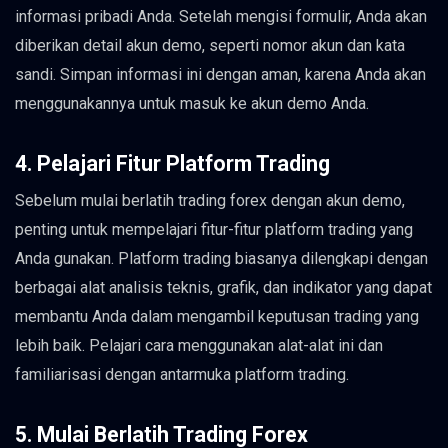
informasi pribadi Anda. Setelah mengisi formulir, Anda akan
diberikan detail akun demo, seperti nomor akun dan kata
sandi. Simpan informasi ini dengan aman, karena Anda akan
menggunakannya untuk masuk ke akun demo Anda.
4. Pelajari Fitur Platform Trading
Sebelum mulai berlatih trading forex dengan akun demo,
penting untuk mempelajari fitur-fitur platform trading yang
Anda gunakan. Platform trading biasanya dilengkapi dengan
berbagai alat analisis teknis, grafik, dan indikator yang dapat
membantu Anda dalam mengambil keputusan trading yang
lebih baik. Pelajari cara menggunakan alat-alat ini dan
familiarisasi dengan antarmuka platform trading.
5. Mulai Berlatih Trading Forex