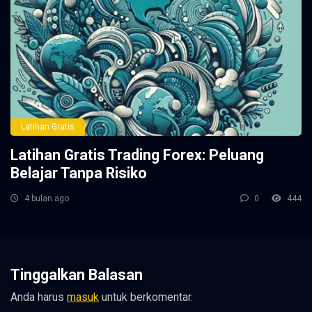
Latihan Gratis
Latihan Gratis Trading Forex: Peluang
Belajar Tanpa Risiko
4 bulan ago
0
444
Tinggalkan Balasan
Anda harus
masuk
untuk berkomentar.