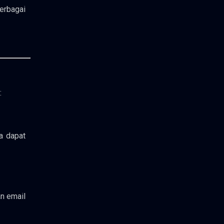
erbagai
:
a dapat
an email