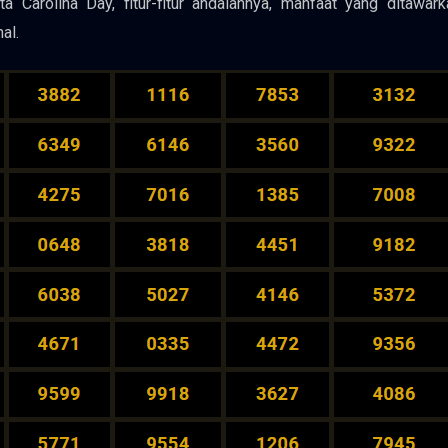
Carolina Day, fitur-fitur andalannya, manfaat yang ditawark
al.