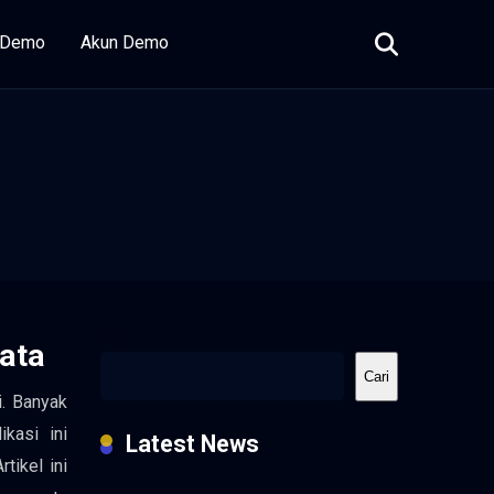
i Demo
Akun Demo
Cari
Data
Cari
i. Banyak
ikasi ini
Latest News
tikel ini