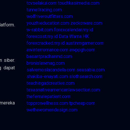
tcvselakui.com
touchkasimedia.com
tunnellracing.com
wolfriveroutfitters.com
youzhieducation.com
zeckoware.com
atform.
w-rabbit.com
forexcalendar.my.id
forexcost.my.id
Data Warna HK
forexcracked.my.id
austinmgarner.com
awinterromance.com
awppgh.com
basantpradhanmd.com
 siber.
bronislawmag.com
g dapat
salvemoslacandela.com
seasabia.com
shakiba-enayati.com
slothsearch.com
teachingadcreative.com
texasnativeamericanlawsection.com
thefemalepatient.com
 mereka
topprowellness.com
tpcheap.com
wethewomendesign.com