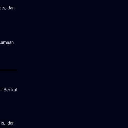
ets, dan
samaan,
 Berikut
is, dan