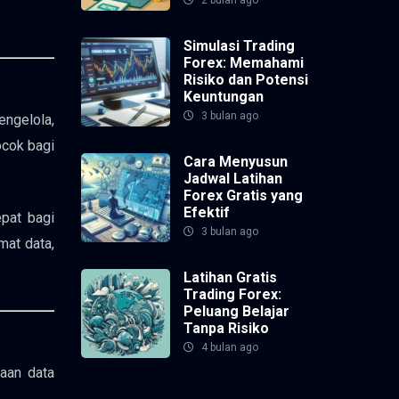
Simulasi Trading
Forex: Memahami
Risiko dan Potensi
Keuntungan
3 bulan ago
ngelola,
ocok bagi
Cara Menyusun
Jadwal Latihan
Forex Gratis yang
Efektif
epat bagi
3 bulan ago
mat data,
Latihan Gratis
Trading Forex:
Peluang Belajar
Tanpa Risiko
4 bulan ago
laan data