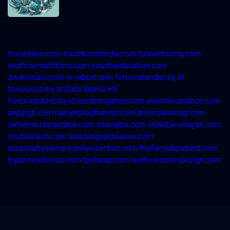
tcvselakui.com
touchkasimedia.com
tunnellracing.com
wolfriveroutfitters.com
youzhieducation.com
zeckoware.com
w-rabbit.com
forexcalendar.my.id
forexcost.my.id
Data Warna HK
forexcracked.my.id
austinmgarner.com
awinterromance.com
awppgh.com
basantpradhanmd.com
bronislawmag.com
salvemoslacandela.com
seasabia.com
shakiba-enayati.com
slothsearch.com
teachingadcreative.com
texasnativeamericanlawsection.com
thefemalepatient.com
topprowellness.com
tpcheap.com
wethewomendesign.com