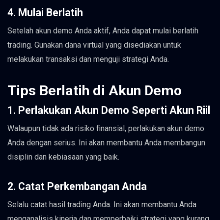
4. Mulai Berlatih
Setelah akun demo Anda aktif, Anda dapat mulai berlatih
trading. Gunakan dana virtual yang disediakan untuk
melakukan transaksi dan menguji strategi Anda.
Tips Berlatih di Akun Demo
1. Perlakukan Akun Demo Seperti Akun Riil
Walaupun tidak ada risiko finansial, perlakukan akun demo
Anda dengan serius. Ini akan membantu Anda membangun
disiplin dan kebiasaan yang baik.
2. Catat Perkembangan Anda
Selalu catat hasil trading Anda. Ini akan membantu Anda
menganalisis kinerja dan memperbaiki strategi yang kurang