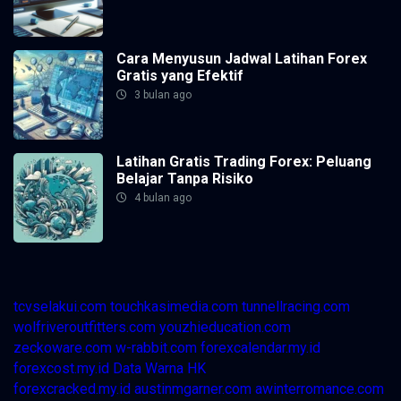
Cara Menyusun Jadwal Latihan Forex
Gratis yang Efektif
3 bulan ago
Latihan Gratis Trading Forex: Peluang
Belajar Tanpa Risiko
4 bulan ago
tcvselakui.com
touchkasimedia.com
tunnellracing.com
wolfriveroutfitters.com
youzhieducation.com
zeckoware.com
w-rabbit.com
forexcalendar.my.id
forexcost.my.id
Data Warna HK
forexcracked.my.id
austinmgarner.com
awinterromance.com