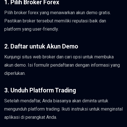
1. Pilih Broker Forex
Pilih broker forex yang menawarkan akun demo gratis.
Pastikan broker tersebut memiliki reputasi baik dan
platform yang user-friendly.
2. Daftar untuk Akun Demo
Kunjungi situs web broker dan cari opsi untuk membuka
akun demo. Isi formulir pendaftaran dengan informasi yang
diperlukan.
3. Unduh Platform Trading
Setelah mendaftar, Anda biasanya akan diminta untuk
mengunduh platform trading. Ikuti instruksi untuk menginstal
aplikasi di perangkat Anda.