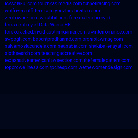
tcvselakui.com
touchkasimedia.com
tunnellracing.com
wolfriveroutfitters.com
youzhieducation.com
zeckoware.com
w-rabbit.com
forexcalendar.my.id
forexcost.my.id
Data Warna HK
forexcracked.my.id
austinmgarner.com
awinterromance.com
awppgh.com
basantpradhanmd.com
bronislawmag.com
salvemoslacandela.com
seasabia.com
shakiba-enayati.com
slothsearch.com
teachingadcreative.com
texasnativeamericanlawsection.com
thefemalepatient.com
topprowellness.com
tpcheap.com
wethewomendesign.com