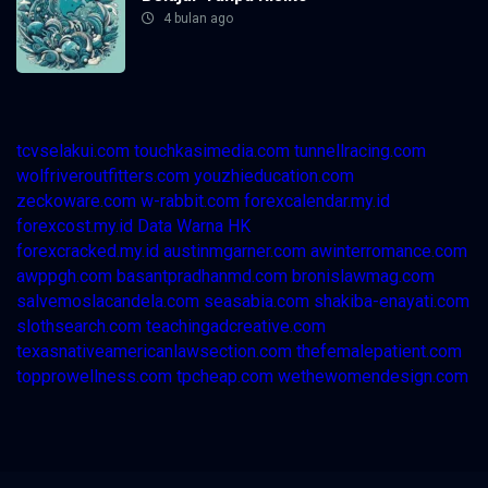
4 bulan ago
tcvselakui.com
touchkasimedia.com
tunnellracing.com
wolfriveroutfitters.com
youzhieducation.com
zeckoware.com
w-rabbit.com
forexcalendar.my.id
forexcost.my.id
Data Warna HK
forexcracked.my.id
austinmgarner.com
awinterromance.com
awppgh.com
basantpradhanmd.com
bronislawmag.com
salvemoslacandela.com
seasabia.com
shakiba-enayati.com
slothsearch.com
teachingadcreative.com
texasnativeamericanlawsection.com
thefemalepatient.com
topprowellness.com
tpcheap.com
wethewomendesign.com