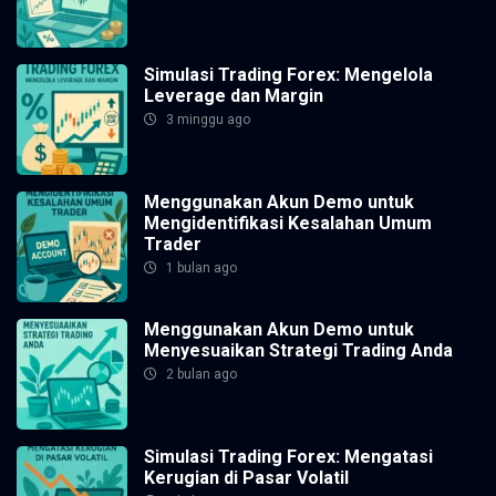
Simulasi Trading Forex: Mengelola
Leverage dan Margin
3 minggu ago
Menggunakan Akun Demo untuk
Mengidentifikasi Kesalahan Umum
Trader
1 bulan ago
Menggunakan Akun Demo untuk
Menyesuaikan Strategi Trading Anda
2 bulan ago
Simulasi Trading Forex: Mengatasi
Kerugian di Pasar Volatil