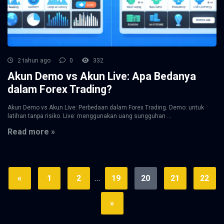
2 tahun ago
0
332
Akun Demo vs Akun Live: Apa Bedanya
dalam Forex Trading?
Akun Demo vs Akun Live: Perbedaan dalam Forex Trading. Demo: untuk
latihan tanpa risiko. Live: menggunakan uang sungguhan ...
Read more »
«
1
2
…
19
20
21
22
»