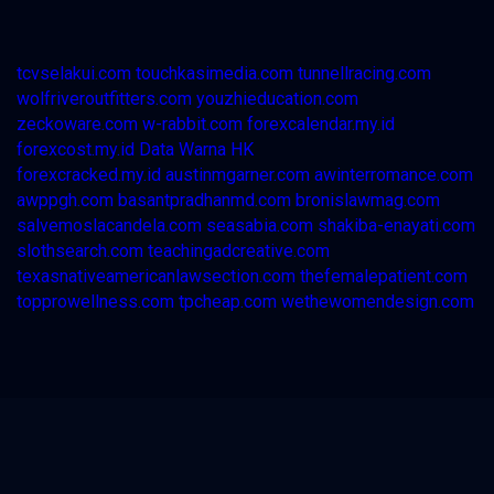
tcvselakui.com
touchkasimedia.com
tunnellracing.com
wolfriveroutfitters.com
youzhieducation.com
zeckoware.com
w-rabbit.com
forexcalendar.my.id
forexcost.my.id
Data Warna HK
forexcracked.my.id
austinmgarner.com
awinterromance.com
awppgh.com
basantpradhanmd.com
bronislawmag.com
salvemoslacandela.com
seasabia.com
shakiba-enayati.com
slothsearch.com
teachingadcreative.com
texasnativeamericanlawsection.com
thefemalepatient.com
topprowellness.com
tpcheap.com
wethewomendesign.com