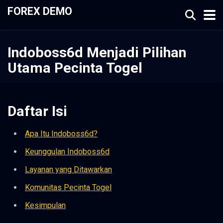
FOREX DEMO
Indoboss6d Menjadi Pilihan
Utama Pecinta Togel
Daftar Isi
Apa Itu Indoboss6d?
Keunggulan Indoboss6d
Layanan yang Ditawarkan
Komunitas Pecinta Togel
Kesimpulan