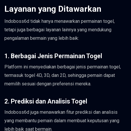
Layanan yang Ditawarkan
Indoboss6d tidak hanya menawarkan permainan togel,
tetapi juga berbagai layanan lainnya yang mendukung
pengalaman bermain yang lebih baik:
1. Berbagai Jenis Permainan Togel
Platform ini menyediakan berbagai jenis permainan togel,
termasuk togel 4D, 3D, dan 2D, sehingga pemain dapat
memilih sesuai dengan preferensi mereka.
2. Prediksi dan Analisis Togel
Indoboss6d juga menawarkan fitur prediksi dan analisis
yang membantu pemain dalam membuat keputusan yang
lebih baik saat bermain.