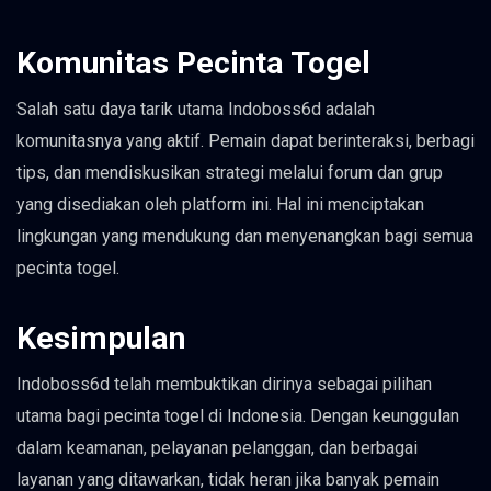
Komunitas Pecinta Togel
Salah satu daya tarik utama Indoboss6d adalah
komunitasnya yang aktif. Pemain dapat berinteraksi, berbagi
tips, dan mendiskusikan strategi melalui forum dan grup
yang disediakan oleh platform ini. Hal ini menciptakan
lingkungan yang mendukung dan menyenangkan bagi semua
pecinta togel.
Kesimpulan
Indoboss6d telah membuktikan dirinya sebagai pilihan
utama bagi pecinta togel di Indonesia. Dengan keunggulan
dalam keamanan, pelayanan pelanggan, dan berbagai
layanan yang ditawarkan, tidak heran jika banyak pemain