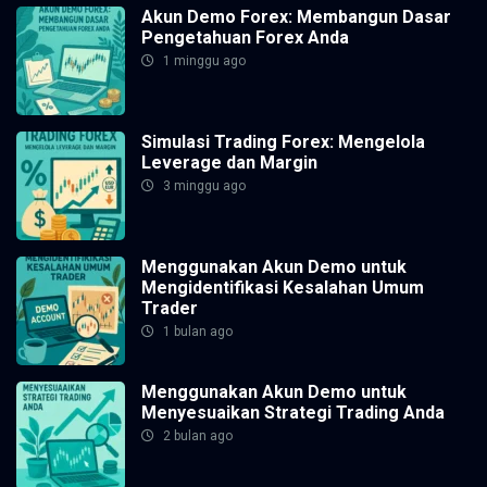
Akun Demo Forex: Membangun Dasar
Pengetahuan Forex Anda
1 minggu ago
Simulasi Trading Forex: Mengelola
Leverage dan Margin
3 minggu ago
Menggunakan Akun Demo untuk
Mengidentifikasi Kesalahan Umum
Trader
1 bulan ago
Menggunakan Akun Demo untuk
Menyesuaikan Strategi Trading Anda
2 bulan ago