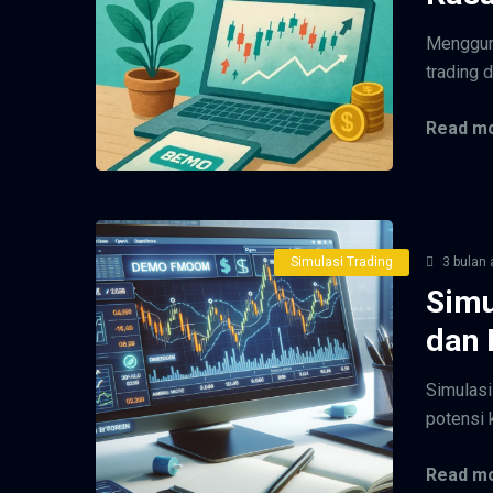
Menggun
trading 
Read mo
Simulasi Trading
3 bulan 
Simu
dan 
Simulasi
potensi 
Read mo