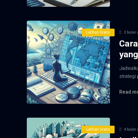
Latihan Gratis
3 bulan 
Cara
yang
Jadwalka
strategi 
Read mo
Latihan Gratis
4 bulan 