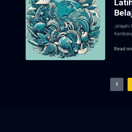
Lati
Bela
Jelajahi 
Kembangk
Read mo
1