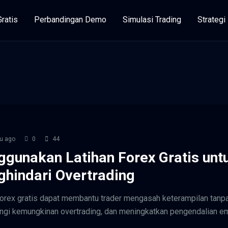
Gratis
Perbandingan Demo
Simulasi Trading
Strateg
u ago
0
44
gunakan Latihan Forex Gratis unt
hindari Overtrading
forex gratis dapat membantu trader mengasah keterampilan tanpa 
gi kemungkinan overtrading, dan meningkatkan pengendalian e