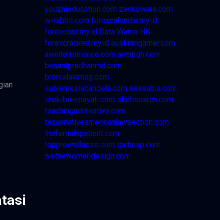
youzhieducation.com
zeckoware.com
w-rabbit.com
forexcalendar.my.id
forexcost.my.id
Data Warna HK
forexcracked.my.id
austinmgarner.com
awinterromance.com
awppgh.com
basantpradhanmd.com
bronislawmag.com
gian
salvemoslacandela.com
seasabia.com
shakiba-enayati.com
slothsearch.com
teachingadcreative.com
texasnativeamericanlawsection.com
thefemalepatient.com
topprowellness.com
tpcheap.com
wethewomendesign.com
tasi