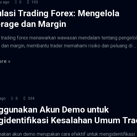
u ago
0
103
lasi Trading Forex: Mengelola
rage dan Margin
i trading forex menawarkan wawasan mendalam tentang pengelo
 dan margin, membantu trader memahami risiko dan peluang di ...
re »
ago
0
334
ggunakan Akun Demo untuk
identifikasi Kesalahan Umum Tra
kan akun demo merupakan cara efektif untuk mengidentifikasi