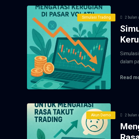
Simulasi Trading
2 bulan 
Simu
Keru
Simulasi
dalam pas
Read mo
Akun Demo
2 bulan 
Meng
Rasa