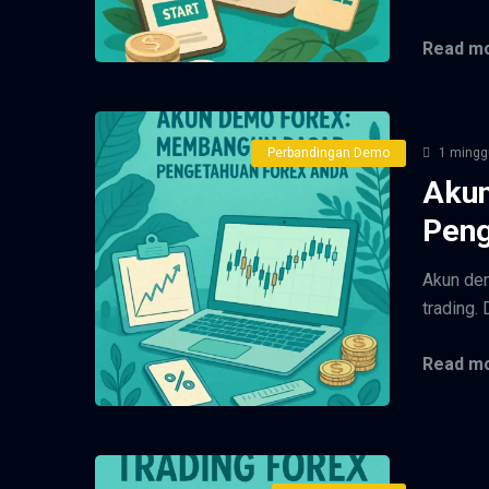
Read mo
Perbandingan Demo
1 mingg
Aku
Peng
Akun dem
trading. 
Read mo