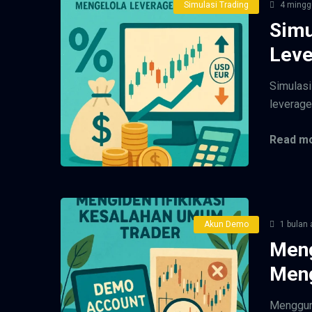
Simulasi Trading
4 mingg
Simu
Leve
Simulas
leverage
Read mo
Akun Demo
1 bulan 
Men
Meng
Mengguna