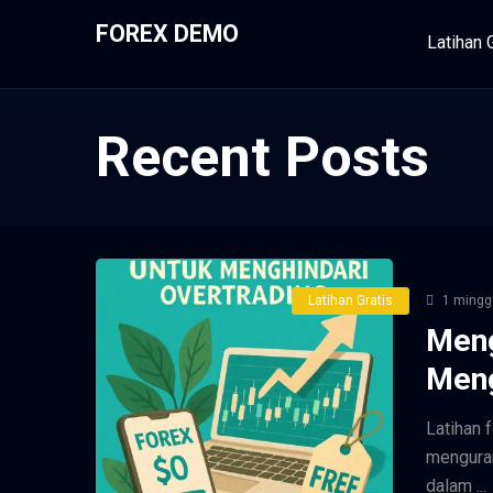
FOREX DEMO
Latihan 
Recent Posts
Latihan Gratis
1 mingg
Meng
Meng
Latihan 
menguran
dalam ...