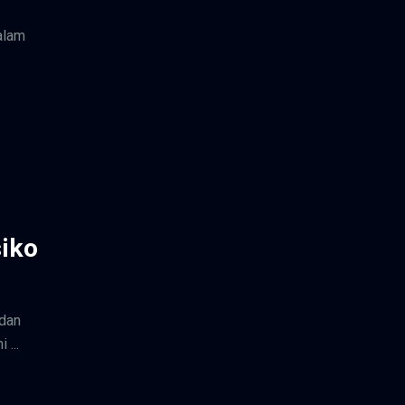
alam
iko
 dan
...