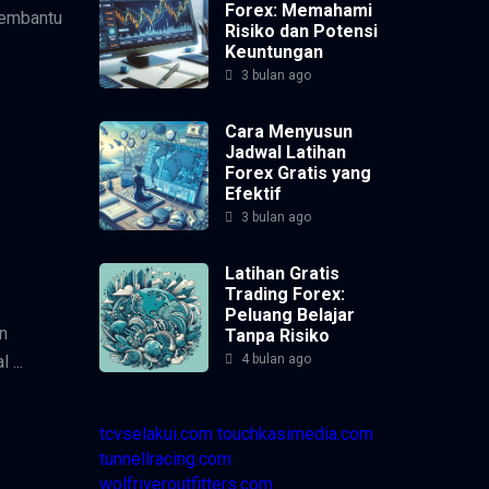
Forex: Memahami
membantu
Risiko dan Potensi
Keuntungan
3 bulan ago
Cara Menyusun
Jadwal Latihan
Forex Gratis yang
Efektif
3 bulan ago
Latihan Gratis
Trading Forex:
Peluang Belajar
n
Tanpa Risiko
4 bulan ago
 ...
tcvselakui.com
touchkasimedia.com
tunnellracing.com
wolfriveroutfitters.com