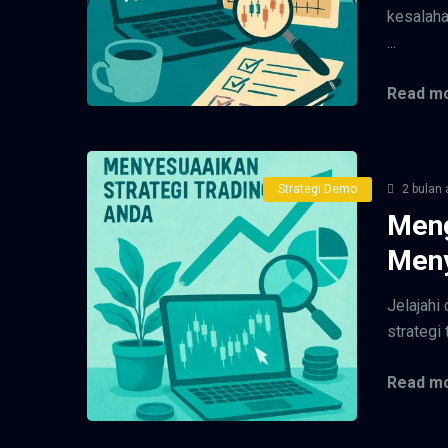
kesalaha
...
Read mo
Strategi Demo
2 bulan 
Men
Meny
Jelajah
strategi 
Read mo